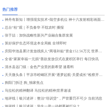
热门推荐
神舟有新知丨增强现实技术+陆空多机位 神十六发射精彩画面是这样拍摄出来的|快播报
总台“桂”观｜不负春华 不耽农时 播报
张于喆：加快战略性新兴产业融合集群发展
算好保护生态环境这本全局账 全球即时
庆阳华池县累计发放残疾人“两项补贴”资金152.56万元 世界新资讯
全省“家家幸福一元捐”善款发放仪式在麦积区举行 每日快讯
清水县远门镇：金色产业里的新希望 速看料
天天微头条丨平凉市崆峒区开展“逐梦起航·关爱成长”检察开放日活动
朐阳门拆迁 朐_独家焦点
马拉松的精神翻译 马拉松的精神|世界速读
地评线丨银川述评：整治“培训贷”，严管重罚不可少 当前消息
地评线丨银川述评：学生一举一动都要被打分？