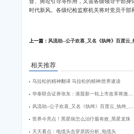
督、舆论引导等作用，又需各级领导干部身
时代新风。各级纪检监察机关将对党员干部
标签：
上一篇：
风流劫--公子欢喜_又名《纨绔》百度云_纨绔_风流劫公子
相关推荐
马拉松的精神翻译 马拉松的精神|世界速读
华泰联合证券张东：港股新一轮上市改革将激发科技企业上市热潮-天天看热讯
风流劫--公子欢喜_又名《纨绔》百度云_纨绔_风流劫公子欢喜
世界今亮点！黑星病怎么治疗最有效_黑星龙珠
天天看点：电缆头击穿原因分析_电缆头