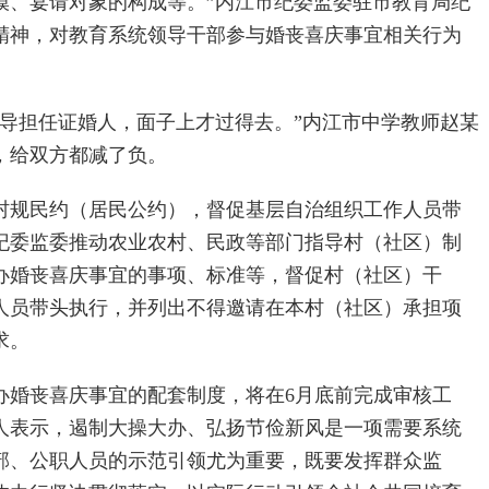
模、宴请对象的构成等。”内江市纪委监委驻市教育局纪
精神，对教育系统领导干部参与婚丧喜庆事宜相关行为
领导担任证婚人，面子上才过得去。”内江市中学教师赵某
，给双方都减了负。
村规民约（居民公约），督促基层自治组织工作人员带
纪委监委推动农业农村、民政等部门指导村（社区）制
办婚丧喜庆事宜的事项、标准等，督促村（社区）干
人员带头执行，并列出不得邀请在本村（社区）承担项
求。
办婚丧喜庆事宜的配套制度，将在6月底前完成审核工
人表示，遏制大操大办、弘扬节俭新风是一项需要系统
部、公职人员的示范引领尤为重要，既要发挥群众监