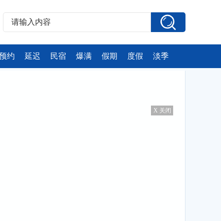
预约
延迟
民宿
爆满
假期
度假
淡季
X 关闭