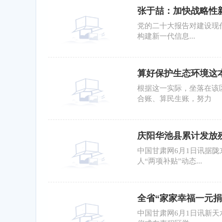
张于喆：加快战略性
党的二十大报告对建设现
构建新一代信息...
算好保护生态环境这
根据这一实际，坐落在该
合账、算民生账，努力
庆阳华池县累计发放残疾
中国甘肃网6月1日讯据
人“两项补贴”动态...
全省“家家幸福一元捐
中国甘肃网6月1日讯新天