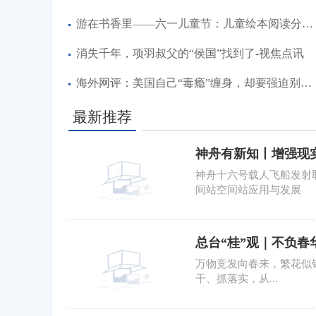
游在书香里——六一儿童节：儿童绘本阅读分享会，活动招募开始
消失千年，项羽叔父的“侯国”找到了-视焦点讯
海外网评：美国自己“毒瘾”缠身，却要强迫别人“吃药”|全球微动态
最新推荐
神舟有新知丨增强现
的|快播报
神舟十六号载人飞船发射
间站空间站应用与发展
总台“桂”观｜不负春
​万物竞发向春来，繁花似
干、抓落实，从...