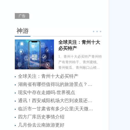
广告
神游
全球关注：青州十大
必买特产
1、青州十大必买特产青州特
产有青州柿干、青州蜜桃、
青州银瓜、青州敞口山楂
等。青州位于山东省，优质
全球关注：青州十大必买特产
的地
湖南省有哪些值得玩的旅游景点？门票分别是多少 焦点速讯
现实中存在走婚吗-世界视点
通讯！西安咸阳机场大巴到凌晨还有么
临沂市一甘肃省有多少公里|天天微头条
四方厂库历史事情介绍
几月份去云南旅游更好