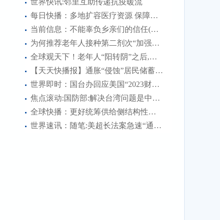
世界快讯:邻里互助传递抗疫暖流
不...
每日快播：多地扩容医疗资源 保障群众就医用药
当前信息：不能辜负乡亲们的信任(青春日记)
为何推荐老年人接种第二剂次“加强针”?
全球观天下！老年人“阳转阴”之后,需要注意什么?
【天天快播报】通胀“侵蚀”居民储蓄 美国经济再遇“逆风”
世界即时：国台办回应美国“2023财年国防授权法案”:强烈不满、坚决反对
焦点滚动:国防部:解决台湾问题是中国人自己的事 美方无权说三道四
全球快播：更好统筹供给侧结构性改革和扩大内需——学习领会“六个更好统筹”之三
世界速讯：随笔:美超长法案急速“通关”的背后