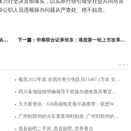
体力行坚决贯彻落实，以实际行动引领全社会共同培育
和公职人员违规操办问题从严查处、绝不姑息。
欢喜
下一篇：
华泰联合证券张东：港股新一轮上市改革将激发科技企业上市热潮-天天看热讯
截至2022年底 全国共有少先队员11467.1万名 全球新资讯
四川各地陆续明确领导干部操办婚丧喜庆事宜具体标准 遏制大操大办 弘扬节俭新风
天天新资讯：618高端电竞显示器推荐：联想W2729SHL值得入手
广州到郑州的火车票查询时刻表_广州到郑州的火车票
嵩县贴吧二手房_嵩县贴吧_世界看点