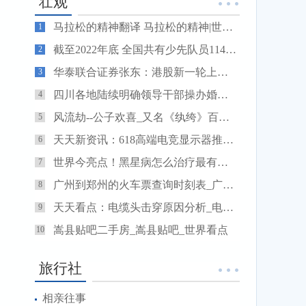
壮观
马拉松的精神翻译 马拉松的精神|世界速读
1
截至2022年底 全国共有少先队员11467.1万名 全球新资讯
2
华泰联合证券张东：港股新一轮上市改革将激发科技企业上市热潮-天天看热讯
3
四川各地陆续明确领导干部操办婚丧喜庆事宜具体标准 遏制大操大办 弘扬节俭新风
4
风流劫--公子欢喜_又名《纨绔》百度云_纨绔_风流劫公子欢喜
5
天天新资讯：618高端电竞显示器推荐：联想W2729SHL值得入手
6
世界今亮点！黑星病怎么治疗最有效_黑星龙珠
7
广州到郑州的火车票查询时刻表_广州到郑州的火车票
8
天天看点：电缆头击穿原因分析_电缆头
9
嵩县贴吧二手房_嵩县贴吧_世界看点
10
旅行社
相亲往事