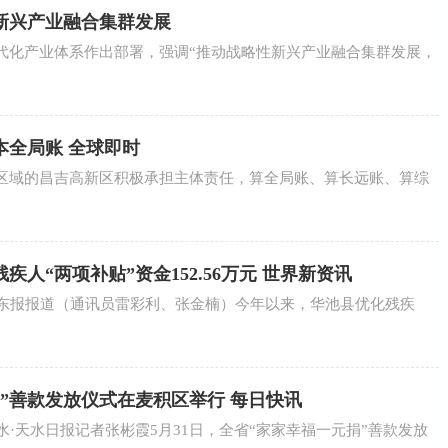
新兴产业融合集群发展
代化产业体系作出部署，强调“推动战略性新兴产业融合集群发展，
本全局账 全球即时
区域的昌吉高新区积极承担主体责任，算全局账、算长远账、算综
人“两项补贴”资金152.56万元 世界新资讯
陇东报报道（通讯员雷彩利、张金楠）今年以来，华池县优化残疾
”善款发放仪式在麦积区举行 每日快讯
水·天水日报记者张彬霞5月31日，全省“家家幸福一元捐”善款发放