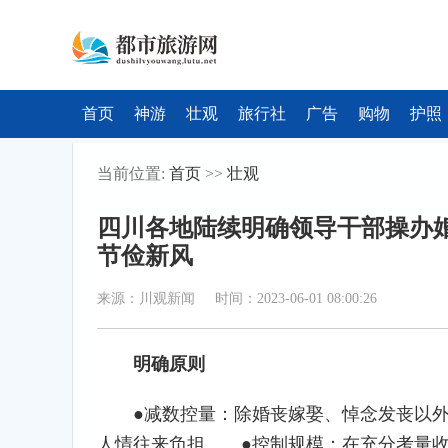
首页
神游
壮观
旅行社
广告
购物
护照
当前位置:
首页
>>
壮观
四川各地陆续明确领导干部操办婚
节俭新风
来源：川观新闻 时间：2023-06-01 08:00:26
明确原则
●减数控量：除婚丧嫁娶、悼念发丧以
人情往来负担 ●控制规模：在充分考量收