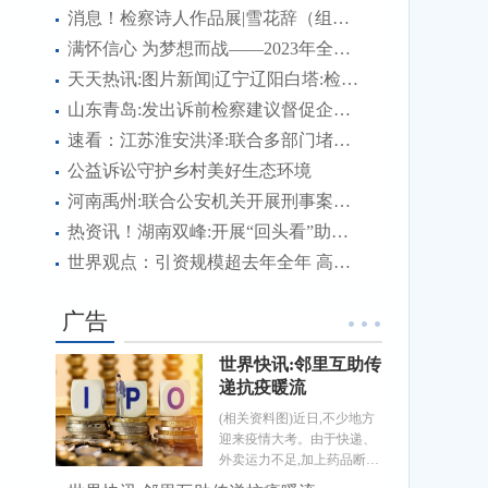
消息！检察诗人作品展|雪花辞（组诗）
满怀信心 为梦想而战——2023年全国硕士研究生招生考试首日见闻
天天热讯:图片新闻|辽宁辽阳白塔:检察官、国家三级心理咨询师为涉案未成年被害人及其家长进行心理疏导
山东青岛:发出诉前检察建议督促企业及时消除消防隐患
速看：江苏淮安洪泽:联合多部门堵住管理漏洞维护道路交通安全
公益诉讼守护乡村美好生态环境
河南禹州:联合公安机关开展刑事案件诉前财产调查
热资讯！湖南双峰:开展“回头看”助推检察建议落地见效
世界观点：引资规模超去年全年 高质量发展成色足——透视中国前11个月吸引外资成绩单
广告
世界快讯:邻里互助传
递抗疫暖流
(相关资料图)近日,不少地方
迎来疫情大考。由于快递、
外卖运力不足,加上药品断
货、抗原检测试剂脱销等,