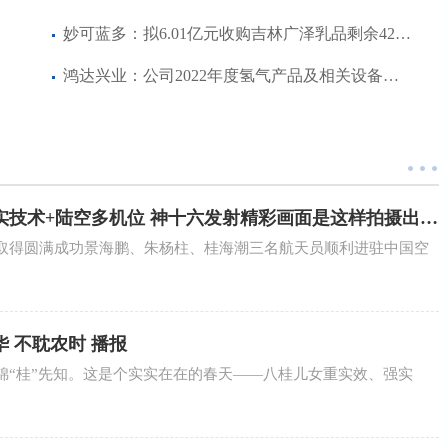
妙可蓝多：拟6.01亿元收购吉林广泽乳品剩余42.88%股权 焦点简讯
鸿达兴业：公司2022年度氢气产品及相关设备实现营业收入8,343.35万元
实技术+陆空多机位 神十六发射精彩画面是这样拍摄出来
取得圆满成功景海鹏、朱杨柱、桂海潮三名航天员顺利进驻中国空
华 不耽农时 播报
锦“桂”先知。这是个实实在在的春天——八桂儿女重实效、强实