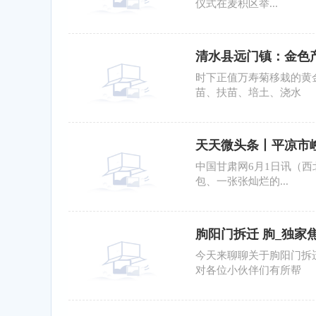
仪式在麦积区举...
清水县远门镇：金色
时下正值万寿菊移栽的黄
苗、扶苗、培土、浇水
天天微头条丨平凉市崆
中国甘肃网6月1日讯（
包、一张张灿烂的...
朐阳门拆迁 朐_独家
今天来聊聊关于朐阳门拆
对各位小伙伴们有所帮