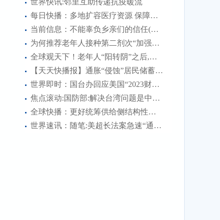
世界快讯:邻里互助传递抗疫暖流
不...
每日快播：多地扩容医疗资源 保障群众就医用药
当前信息：不能辜负乡亲们的信任(青春日记)
为何推荐老年人接种第二剂次“加强针”?
全球观天下！老年人“阳转阴”之后,需要注意什么?
【天天快播报】通胀“侵蚀”居民储蓄 美国经济再遇“逆风”
世界即时：国台办回应美国“2023财年国防授权法案”:强烈不满、坚决反对
焦点滚动:国防部:解决台湾问题是中国人自己的事 美方无权说三道四
全球快播：更好统筹供给侧结构性改革和扩大内需——学习领会“六个更好统筹”之三
世界速讯：随笔:美超长法案急速“通关”的背后