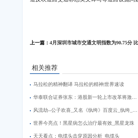
标签：
上一篇：
4月深圳市城市交通文明指数为90.75分 比2月减少0.05
相关推荐
马拉松的精神翻译 马拉松的精神|世界速读
华泰联合证券张东：港股新一轮上市改革将激发科技企业上市热潮-天天看热讯
风流劫--公子欢喜_又名《纨绔》百度云_纨绔_风流劫公子欢喜
世界今亮点！黑星病怎么治疗最有效_黑星龙珠
天天看点：电缆头击穿原因分析_电缆头