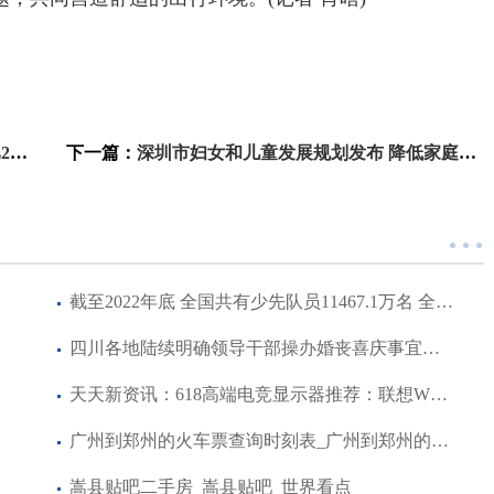
分
下一篇：
深圳市妇女和儿童发展规划发布 降低家庭生育、养育成本
截至2022年底 全国共有少先队员11467.1万名 全球新资讯
四川各地陆续明确领导干部操办婚丧喜庆事宜具体标准 遏制大操大办 弘扬节俭新风
天天新资讯：618高端电竞显示器推荐：联想W2729SHL值得入手
广州到郑州的火车票查询时刻表_广州到郑州的火车票
嵩县贴吧二手房_嵩县贴吧_世界看点