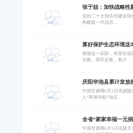
张于喆：加快战略性
党的二十大报告对建设现
构建新一代信息...
算好保护生态环境这
根据这一实际，坐落在该
合账、算民生账，努力
庆阳华池县累计发放残疾
中国甘肃网6月1日讯据
人“两项补贴”动态...
全省“家家幸福一元捐
中国甘肃网6月1日讯新天