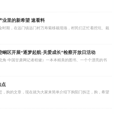
产业里的新希望 速看料
金时期，在远门镇远门村万寿菊移栽现场，村民们正忙着挖坑、栽
峒区开展“逐梦起航·关爱成长”检察开放日活动
西北角·中国甘肃网记者程健）一本本精美的图书、一个个漂亮的书
焦点
迁，朐的文章，现在就为大家来简单介绍下朐阳门拆迁，朐，希望