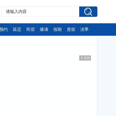
预约
延迟
民宿
爆满
假期
度假
淡季
X 关闭