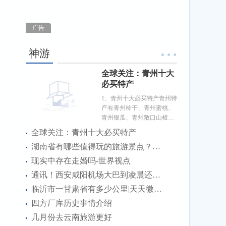
广告
神游
全球关注：青州十大
必买特产
1、青州十大必买特产青州特
产有青州柿干、青州蜜桃、
青州银瓜、青州敞口山楂
等。青州位于山东省，优质
全球关注：青州十大必买特产
的地
湖南省有哪些值得玩的旅游景点？门票分别是多少 焦点速讯
现实中存在走婚吗-世界视点
通讯！西安咸阳机场大巴到凌晨还有么
临沂市一甘肃省有多少公里|天天微头条
四方厂库历史事情介绍
几月份去云南旅游更好