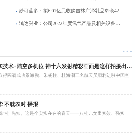
妙可蓝多：拟6.01亿元收购吉林广泽乳品剩余42.88%股权 焦点简讯
鸿达兴业：公司2022年度氢气产品及相关设备实现营业收入8,343.35万元
实技术+陆空多机位 神十六发射精彩画面是这样拍摄出来
取得圆满成功景海鹏、朱杨柱、桂海潮三名航天员顺利进驻中国空
华 不耽农时 播报
锦“桂”先知。这是个实实在在的春天——八桂儿女重实效、强实