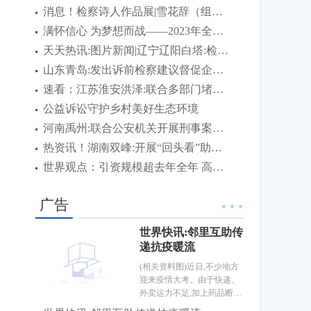
消息！检察诗人作品展|雪花辞（组诗）
满怀信心 为梦想而战——2023年全国硕士研究生招生考试首日见闻
天天热讯:图片新闻|辽宁辽阳白塔:检察官、国家三级心理咨询师为涉案未成年被害人及其家长进行心理疏导
山东青岛:发出诉前检察建议督促企业及时消除消防隐患
速看：江苏淮安洪泽:联合多部门堵住管理漏洞维护道路交通安全
公益诉讼守护乡村美好生态环境
河南禹州:联合公安机关开展刑事案件诉前财产调查
热资讯！湖南双峰:开展“回头看”助推检察建议落地见效
世界观点：引资规模超去年全年 高质量发展成色足——透视中国前11个月吸引外资成绩单
广告
世界快讯:邻里互助传
递抗疫暖流
(相关资料图)近日,不少地方
迎来疫情大考。由于快递、
外卖运力不足,加上药品断
货、抗原检测试剂脱销等,