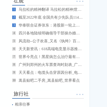
壮观
马拉松的精神翻译 马拉松的精神|世界速读
1
截至2022年底 全国共有少先队员11467.1万名 全球新资讯
2
华泰联合证券张东：港股新一轮上市改革将激发科技企业上市热潮-天天看热讯
3
四川各地陆续明确领导干部操办婚丧喜庆事宜具体标准 遏制大操大办 弘扬节俭新风
4
风流劫--公子欢喜_又名《纨绔》百度云_纨绔_风流劫公子欢喜
5
天天新资讯：618高端电竞显示器推荐：联想W2729SHL值得入手
6
世界今亮点！黑星病怎么治疗最有效_黑星龙珠
7
广州到郑州的火车票查询时刻表_广州到郑州的火车票
8
天天看点：电缆头击穿原因分析_电缆头
9
嵩县贴吧二手房_嵩县贴吧_世界看点
10
旅行社
相亲往事