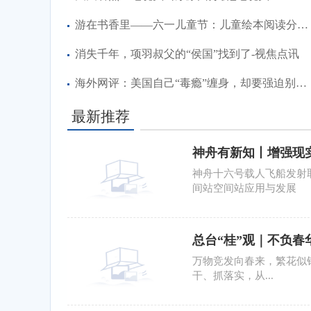
游在书香里——六一儿童节：儿童绘本阅读分享会，活动招募开始
消失千年，项羽叔父的“侯国”找到了-视焦点讯
海外网评：美国自己“毒瘾”缠身，却要强迫别人“吃药”|全球微动态
最新推荐
神舟有新知丨增强现
的|快播报
神舟十六号载人飞船发射
间站空间站应用与发展
总台“桂”观｜不负春
​万物竞发向春来，繁花似
干、抓落实，从...