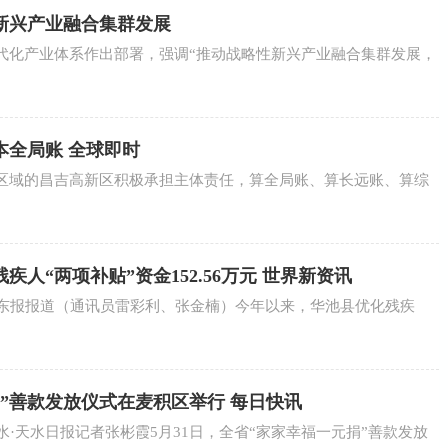
新兴产业融合集群发展
代化产业体系作出部署，强调“推动战略性新兴产业融合集群发展，
本全局账 全球即时
区域的昌吉高新区积极承担主体责任，算全局账、算长远账、算综
人“两项补贴”资金152.56万元 世界新资讯
陇东报报道（通讯员雷彩利、张金楠）今年以来，华池县优化残疾
”善款发放仪式在麦积区举行 每日快讯
水·天水日报记者张彬霞5月31日，全省“家家幸福一元捐”善款发放