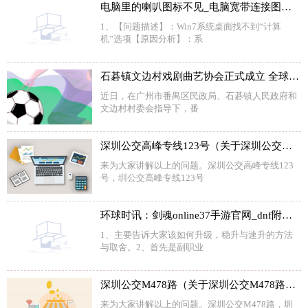
电脑里的喇叭图标不见_电脑宽带连接图标不见
1、【问题描述】：Win7系统桌面找不到“计算
机”选项【原因分析】：系
石碁镇文边村戏剧曲艺协会正式成立 全球今头条
近日，在广州市番禺区民政局、石碁镇人民政府和
文边村村委会指导下，番
深圳公交高峰专线123号（关于深圳公交高峰专线123号介绍）
来为大家讲解以上的问题。深圳公交高峰专线123
号，圳公交高峰专线123号
环球时讯：剑魂online37手游官网_dnf附魔师快速升级
1、主要告诉大家该如何升级，稳升与速升的方法
与取舍。2、首先是副职业
深圳公交M478路（关于深圳公交M478路介绍） 动态焦点
来为大家讲解以上的问题。深圳公交M478路，圳