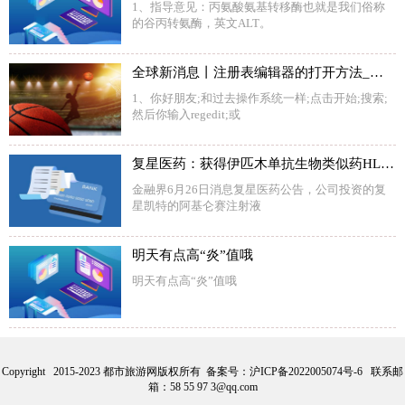
1、指导意见：丙氨酸氨基转移酶也就是我们俗称
的谷丙转氨酶，英文ALT。
全球新消息丨注册表编辑器的打开方法_注册表编辑器在哪里打开
1、你好朋友;和过去操作系统一样;点击开始;搜索;
然后你输入regedit;或
复星医药：获得伊匹木单抗生物类似药HLX13用于治疗肝癌开展临床试验的批准
金融界6月26日消息复星医药公告，公司投资的复
星凯特的阿基仑赛注射液
明天有点高“炎”值哦
明天有点高“炎”值哦
Copyright 2015-2023 都市旅游网版权所有 备案号：
沪ICP备2022005074号-6
联系邮
箱：58 55 97 3@qq.com