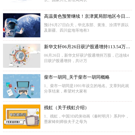
高温黄色预警继续！京津冀局部地区今日最高温或达40℃以上 天天微动态
预计6月27日白天，华北东部、黄淮、汾渭平原以
及新疆、四川盆地等地有3
新华文轩06月26日获沪股通增持113.54万股|当前报道
06月26日，新华文轩获沪股通增持万股，已连续4
日获沪股通增持，共计万
柴市一胡同_关于柴市一胡同概略
1、柴市一胡同是1991年设立的地名。文章到此就
分享结束，希望对大家有
残虹（关于残虹介绍）
1、残虹，中国3D武侠动画《秦时明月》系列中，
墨家铸剑师徐夫子之母为