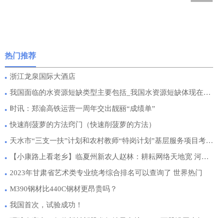
热门推荐
浙江龙泉国际大酒店
我国面临的水资源短缺类型主要包括_我国水资源短缺体现在哪些方面简介介绍
时讯：郑渝高铁运营一周年交出靓丽“成绩单”
快速削菠萝的方法窍门（快速削菠萝的方法）
天水市“三支一扶”计划和农村教师“特岗计划”基层服务项目考试考务工作会召开|当前播报
【小康路上看老乡】临夏州新农人赵林：耕耘网络天地宽 河州味道走四方
2023年甘肃省艺术类专业统考综合排名可以查询了 世界热门
M390钢材比440C钢材更昂贵吗？
我国首次，试验成功！