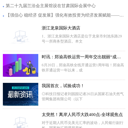
第二十九届兰洽会主展馆设在甘肃国际会展中心
【强信心 稳经济 促发展】强化有效投资为经济发展赋能——甘肃固定资产投资实现稳定增长 每日快看
浙江龙泉国际大酒店
1、浙江龙泉国际大酒店是位于龙泉市剑池东路29
号一所商务型酒店。本文
时讯：郑渝高铁运营一周年交出靓丽“成绩单”
6月20日，郑渝高铁全线开通运营1周年啦！郑渝高
铁开通运营一年以来，成
我国首次，试验成功！
◎科技日报记者刘园园记者26日从国家石油天然气
管网集团有限公司（以下
太突然！离岸人民币大跌400点-全球观焦点
对于近期人民币兑美元汇率的波动，人民银行副行
长、国家外汇管理局局长