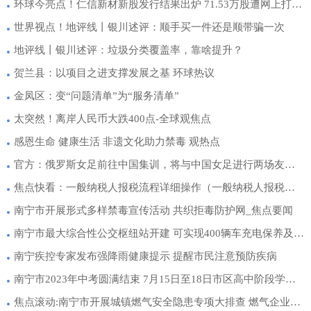
环球今亮点！仁信新材新股发行结果出炉 71.53万股遭网上打新者弃购
世界视点！地评线丨银川述评：顺手买一件还是顺带骗一次
地评线丨银川述评：垃圾分类覆盖率，靠啥提升？
贺兰县：以项目之进支撑发展之基 环球热议
金凤区：变“问题清单”为“服务清单”
太突然！离岸人民币大跌400点-全球观焦点
感恩生命 健康生活 非遗文化助力禁毒 观热点
官方：俄罗斯女足前往中国集训，将与中国女足进行两场友谊赛
焦点快看：一般纳税人报税流程详细操作（一般纳税人报税步骤是什么）
南宁市开展形式多样禁毒宣传活动 共织拒毒防护网_焦点要闻
南宁市最大综合性公交枢纽站开建 可实现400辆车充电保养及8条线路换乘
南宁疾控专家发布强降雨健康提示 提醒市民注意预防疾病
南宁市2023年中考圆满结束 7月15日至18日市区高中阶段学校统一招生
焦点滚动:南宁市开展城镇燃气安全隐患专项大排查 燃气企业存在虚假排查将重罚