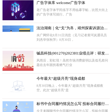
广告字体库 welcome广告字体
老广告老字体平民练字不用临摹字帖，比照大街上
的广告字体写就行。广告
法治湖南｜化“戈”为帛，靖州探索诉源治理新路径
央广网怀化8月31日消息（见习记者黄珂岚通讯员
刘杰华张秋萍）8月30日，
铖昌科技(001270)2023H1业绩点评：研发投入加大，下游应用领域不断拓宽
风雨后，彩虹现！虽然市场消费疲弱以及低毛差问
题在去年困扰着燃气行业
今年最大“超级月亮”现身成都
8月30日晚上，今年最大“超级月亮”现身成都夜
空。此次“超级月亮”是
标书中合同履约情况怎么写 投标合同履行情况怎么写
今天来聊聊书中合同履约情况怎么写，投标合同履