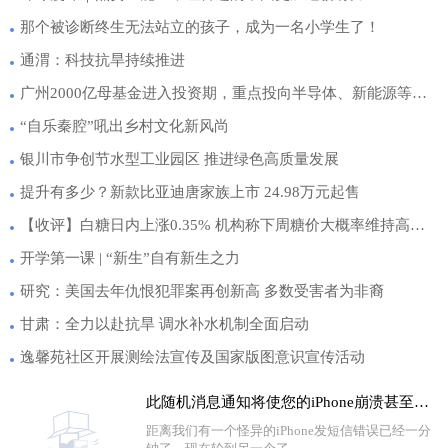
那个被诊断终生无法站立的孩子，成为一名小学生了！
通渭：科技抗旱持续推进
广州2000亿母基金进入投资期，重点投向半导体、新能源等领域
“自乐秦腔”吼出乡村文化新风尚
​银川市争创节水型工业园区 推进绿色高质量发展
提升有多少？新款比亚迪唐家族上市 24.98万元起售
【收评】白糖日内上涨0.35% 机构称下周糖价大概率维持高位震荡的趋势，郑糖价格在6780一线
开学第一课 | “新生”自有新生之力
研究：美国去年仇恨犯罪案再创新高 多数受害者为非裔
甘肃：全力以赴抗旱 调水补水机制全面启动
逸馨苑社区开展测绘法宣传及国家版图意识宣传活动
此随机消息通知将使您的iPhone崩溃甚至无法阅读
距离我们有一个怪异的iPhone发短信错误已经一分