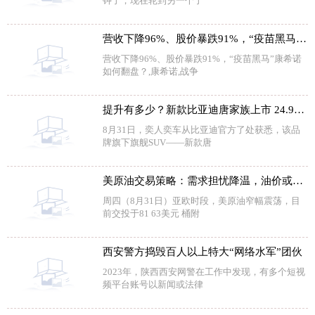
钟了，现在轮到另一个了
营收下降96%、股价暴跌91%，“疫苗黑马”康希诺如何翻盘？
营收下降96%、股价暴跌91%，“疫苗黑马”康希诺
如何翻盘？,康希诺,战争
提升有多少？新款比亚迪唐家族上市 24.98万元起售
8月31日，奕人奕车从比亚迪官方了处获悉，该品
牌旗下旗舰SUV——新款唐
美原油交易策略：需求担忧降温，油价或剑指布林线上轨
周四（8月31日）亚欧时段，美原油窄幅震荡，目
前交投于81 63美元 桶附
西安警方捣毁百人以上特大“网络水军”团伙
2023年，陕西西安网警在工作中发现，有多个短视
频平台账号以新闻或法律