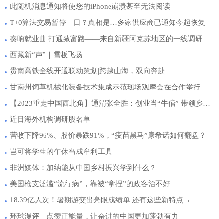
此随机消息通知将使您的iPhone崩溃甚至无法阅读
T+0算法交易暂停一日？真相是…多家供应商已通知今起恢复
奏响就业曲 打通致富路——来自新疆阿克苏地区的一线调研
西藏新“声”｜雪板飞扬
贵南高铁全线开通联动策划|跨越山海，双向奔赴
甘南州饲草机械化装备技术集成示范现场观摩会在合作举行
【2023重走中国西北角】通渭张全胜：创业当“牛倌” 带领乡亲奔上致富路
近日海外机构调研股名单
营收下降96%、股价暴跌91%，“疫苗黑马”康希诺如何翻盘？
岂可将学生的午休当成牟利工具
非洲媒体：加纳能从中国乡村振兴学到什么？
美国枪支泛滥“流行病”，靠被“拿捏”的政客治不好
18.39亿人次！暑期游交出亮眼成绩单 还有这些新特点→
环球漫评｜点赞正能量，让奋进的中国更加蓬勃有力