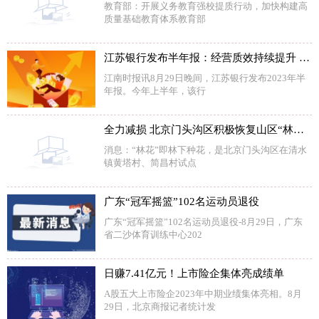
教育部：开展义务教育强校提质行动，加快构建高
质量基础教育体系教育部
江苏银行发布半年报：经营质效持续提升 资产质量进一步提优
江南时报讯8月29日晚间，江苏银行发布2023年半
年报。今年上半年，该行
全力减损 北京门头沟区积极恢复山区“林花”经济
消息：“林花”即林下种花，是北京门头沟区在清水
镇黄塔村、简昌村试点
广东“冠军摇篮”102名运动员退役
广东“冠军摇篮”102名运动员退役-8月29日，广东
省二沙体育训练中心202
日赚7.41亿元！上市险企集体亮成绩单
A股五大上市险企2023年中期业绩集体亮相。8月
29日，北京商报记者统计发