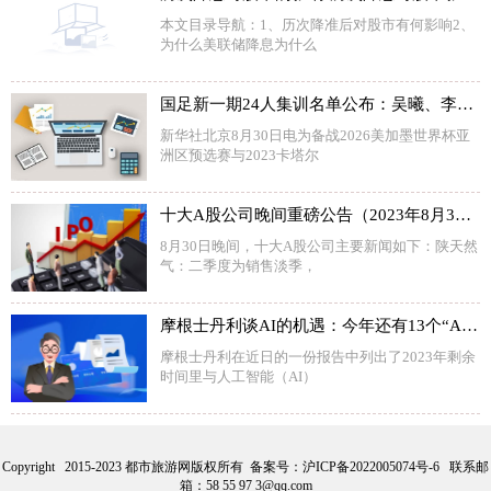
本文目录导航：1、历次降准后对股市有何影响2、
为什么美联储降息为什么
国足新一期24人集训名单公布：吴曦、李可回归
新华社北京8月30日电为备战2026美加墨世界杯亚
洲区预选赛与2023卡塔尔
十大A股公司晚间重磅公告（2023年8月30日）
8月30日晚间，十大A股公司主要新闻如下：陕天然
气：二季度为销售淡季，
摩根士丹利谈AI的机遇：今年还有13个“AI时刻”
摩根士丹利在近日的一份报告中列出了2023年剩余
时间里与人工智能（AI）
Copyright 2015-2023 都市旅游网版权所有 备案号：
沪ICP备2022005074号-6
联系邮
箱：58 55 97 3@qq.com