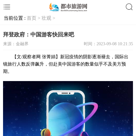
当前位置 :
首页 >
壮观 >
搜索
拜登政府：中国游客快回来吧
来源：金融界
时间：2023-09-08 10:21:35
【文/观察者网 张菁娟】新冠疫情的阴影逐渐褪去，国际出
镜旅行人数反弹飙升，但赴美中国游客的数量似乎不及美方预
期。