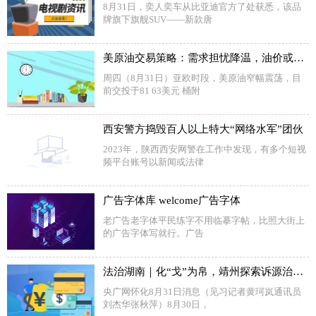
8月31日，奕人奕车从比亚迪官方了处获悉，该品
牌旗下旗舰SUV——新款唐
美原油交易策略：需求担忧降温，油价或剑指布林线上轨
周四（8月31日）亚欧时段，美原油窄幅震荡，目
前交投于81 63美元 桶附
西安警方捣毁百人以上特大“网络水军”团伙
2023年，陕西西安网警在工作中发现，有多个短视
频平台账号以新闻或法律
广告字体库 welcome广告字体
老广告老字体平民练字不用临摹字帖，比照大街上
的广告字体写就行。广告
法治湖南｜化“戈”为帛，靖州探索诉源治理新路径
央广网怀化8月31日消息（见习记者黄珂岚通讯员
刘杰华张秋萍）8月30日，