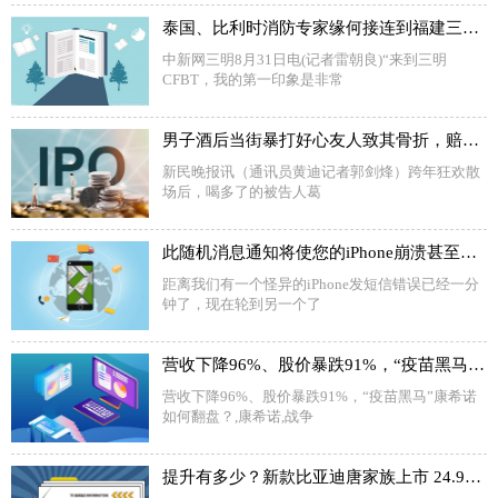
泰国、比利时消防专家缘何接连到福建三明交流学习？
中新网三明8月31日电(记者雷朝良)“来到三明
CFBT，我的第一印象是非常
男子酒后当街暴打好心友人致其骨折，赔了钱还获了刑
新民晚报讯（通讯员黄迪记者郭剑烽）跨年狂欢散
场后，喝多了的被告人葛
此随机消息通知将使您的iPhone崩溃甚至无法阅读
距离我们有一个怪异的iPhone发短信错误已经一分
钟了，现在轮到另一个了
营收下降96%、股价暴跌91%，“疫苗黑马”康希诺如何翻盘？
营收下降96%、股价暴跌91%，“疫苗黑马”康希诺
如何翻盘？,康希诺,战争
提升有多少？新款比亚迪唐家族上市 24.98万元起售