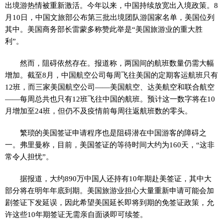
出境游热情被重新激活。今年以来，中国持续放宽出入境政策。8
月10日，中国文旅部公布第三批出境团队游国家名单，美国位列
其中。美国商务部长雷蒙多称赞此举是“美国旅游业的重大胜
利”。
然而，阻碍依然存在。报道称，两国间的航班数量仍需大幅
增加。截至8月，中国航空公司每周飞往美国的定期客运航班只有
12班，而三家美国航空公司——美国航空、达美航空和联合航空
——每周总共也只有12班飞往中国的航班。预计这一数字将在10
月增加至24班，但仍不及疫情前每周往返航班数的零头。
繁琐的美国签证申请程序也是阻碍潜在中国游客的障碍之
一。弗里曼称，目前，美国签证的等待时间大约为160天，“这非
常令人担忧”。
据报道，大约890万中国人还持有10年期赴美签证，其中大
部分将在明年年底到期。美国旅游业担心大量重新申请可能会加
剧签证下发延误，因此希望美国延长即将到期的免签证政策，允
许这些10年期签证无需亲自面谈即可续签。