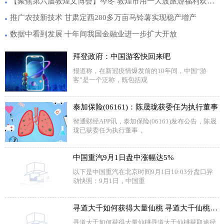
【聚焦第六届敦煌文博会】今冬 敦煌市用一大波旅游福利欢迎八方来宾
推广农技新技术 甘肃定西280多万亩马铃薯实现稳产增产
数据中看到发展 十年间我国金融业进一步扩大开放
拜登政府：中国游客快回来吧
报道称，在新冠疫情爆发前的10年间，中国“游
客”是一个泛称，既包括观
泰加保险(06161)：陈晟珑获委任为执行董事
智通财经APP讯，泰加保险(06161)发布公告，陈晟
珑已获委任为执行董事，
中国重汽9月1日盘中涨幅达5%
以下是中国重汽在北京时间9月1日10:03分盘口异
动快照：9月1日，中国重
寻道大千如何获得大量仙桃 寻道大千仙桃获取途径一览
寻道大千如何获得大量仙桃寻道大千仙桃获取途径